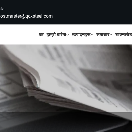
-मेल
ostmaster@qcxsteel.com
घर
हाम्रो बारेमा
उत्पादनहरू
समाचार
डाउनलोड ग