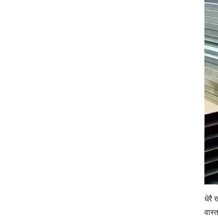
धेरै
वास्