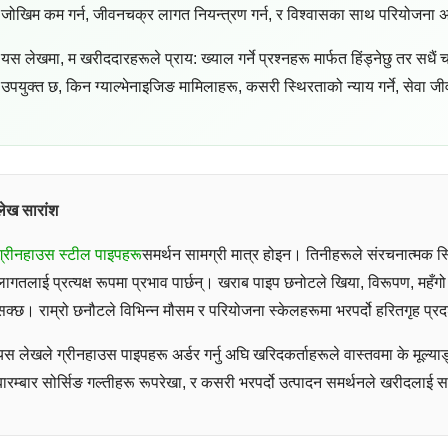
जोखिम कम गर्न, जीवनचक्र लागत नियन्त्रण गर्न, र विश्वासका साथ परियोजना अगा
यस लेखमा, म खरीददारहरूले प्राय: ख्याल गर्ने प्रश्नहरू मार्फत हिंड्नेछु तर सधैं 
उपयुक्त छ, किन ग्याल्भेनाइजिङ मामिलाहरू, कसरी स्थिरताको न्याय गर्ने, सेवा जी
लेख सारांश
ग्रीनहाउस स्टील पाइपहरू
समर्थन सामग्री मात्र होइन। तिनीहरूले संरचनात्मक स्थ
लागतलाई प्रत्यक्ष रूपमा प्रभाव पार्छन्। खराब पाइप छनोटले खिया, विरूपण, महँग
सक्छ। राम्रो छनौटले विभिन्न मौसम र परियोजना स्केलहरूमा भरपर्दो हरितगृह प्रद
यस लेखले ग्रीनहाउस पाइपहरू अर्डर गर्नु अघि खरिदकर्ताहरूले वास्तवमा के मूल्याङ्
बारम्बार सोर्सिङ गल्तीहरू रूपरेखा, र कसरी भरपर्दो उत्पादन समर्थनले खरीदलाई