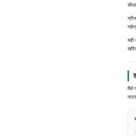
सीधा
ग्री
गर्छ
यही 
खरिद
मैले
नाटक