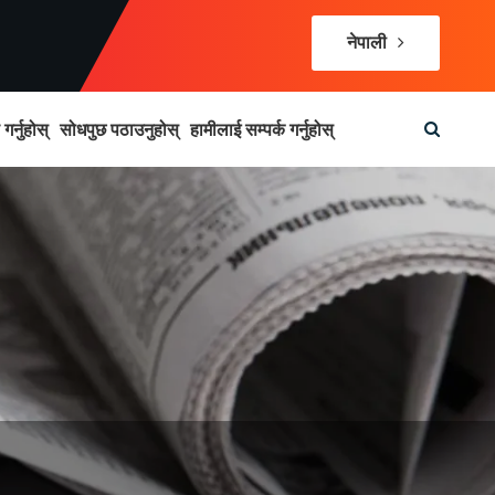
नेपाली
र्नुहोस्
सोधपुछ पठाउनुहोस्
हामीलाई सम्पर्क गर्नुहोस्