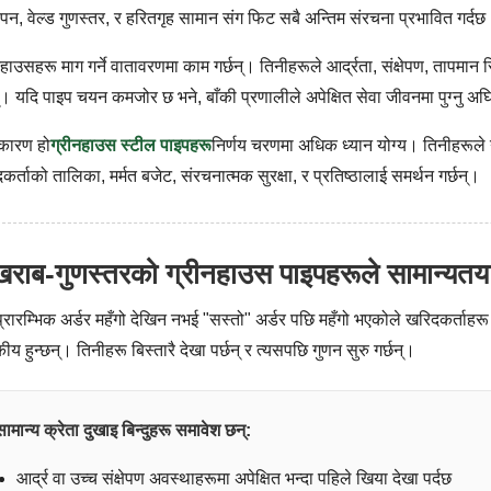
पन, वेल्ड गुणस्तर, र हरितगृह सामान संग फिट सबै अन्तिम संरचना प्रभावित गर्दछ
नहाउसहरू माग गर्ने वातावरणमा काम गर्छन्। तिनीहरूले आर्द्रता, संक्षेपण, तापमान स
न्। यदि पाइप चयन कमजोर छ भने, बाँकी प्रणालीले अपेक्षित सेवा जीवनमा पुग्नु अघ
कारण हो
ग्रीनहाउस स्टील पाइपहरू
निर्णय चरणमा अधिक ध्यान योग्य। तिनीहरूले 
कर्ताको तालिका, मर्मत बजेट, संरचनात्मक सुरक्षा, र प्रतिष्ठालाई समर्थन गर्छन्।
खराब-गुणस्तरको ग्रीनहाउस पाइपहरूले सामान्यतया 
 प्रारम्भिक अर्डर महँगो देखिन नभई "सस्तो" अर्डर पछि महँगो भएकोले खरिदकर्ताह
ीय हुन्छन्। तिनीहरू बिस्तारै देखा पर्छन् र त्यसपछि गुणन सुरु गर्छन्।
सामान्य क्रेता दुखाइ बिन्दुहरू समावेश छन्:
आर्द्र वा उच्च संक्षेपण अवस्थाहरूमा अपेक्षित भन्दा पहिले खिया देखा पर्दछ