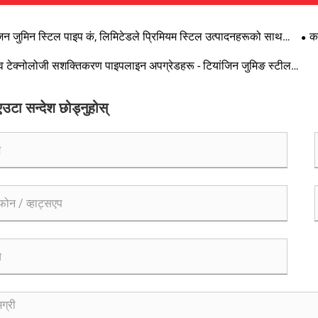
जिन जुमिन स्टिल पाइप कं, लिमिटेडले प्रिमियम स्टिल उत्पादनहरूको साथ
क
ुटप्रिन्ट विस्तार गर्दछ
 टेक्नोलोजी सशक्तिकरण पाइपलाइन अपग्रेडहरू - टियांजिन जुमिङ स्टील
 लिमिटेडले नयाँ जेनेरेसन उच्च-प्रदर्शन प्लास्टिक-लेपित स्टील पाइपहरू सुरू
उटा सन्देश छोड्नुहोस्