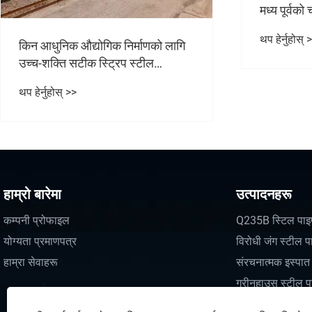
मध्य पूर्वको चरम जलवायुको सामना गर्छन्?
थप हेर्नुहोस् >>
किन ग्रीनहा
खरीददारहरूल
महत्त्वपूर्ण छ
थप हेर्नुहोस् 
हाम्रो बारेमा
उत्पादनहरू
कम्पनी प्रोफाइल
Q235B स्टिल पाइ
योग्यता प्रमाणपत्र
विरोधी जंग स्टील प
हाम्रा सेवाहरू
संरचनात्मक इस्पा
ग्रीनहाउस स्टील प
स्टिल प्लेट र कुंडल