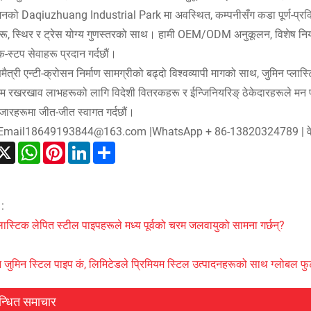
नको Daqiuzhuang Industrial Park मा अवस्थित, कम्पनीसँग कडा पूर्ण-प्रक्रिय
हरू, स्थिर र ट्रेस योग्य गुणस्तरको साथ। हामी OEM/ODM अनुकूलन, विशेष निर्या
स्टप सेवाहरू प्रदान गर्दछौं।
ैत्री एन्टी-क्रोसन निर्माण सामग्रीको बढ्दो विश्वव्यापी मागको साथ, जुमिन प्ल
म रखरखाव लाभहरूको लागि विदेशी वितरकहरू र ईन्जिनियरिङ् ठेकेदारहरूले मन पराउँ
बजारहरूमा जीत-जीत स्वागत गर्दछौं।
क: Email18649193844@163.com |WhatsApp + 86-13820324789 | व
acebook
X
WhatsApp
Pinterest
LinkedIn
Share
:
लास्टिक लेपित स्टील पाइपहरूले मध्य पूर्वको चरम जलवायुको सामना गर्छन्?
 जुमिन स्टिल पाइप कं, लिमिटेडले प्रिमियम स्टिल उत्पादनहरूको साथ ग्लोबल फुटप
न्धित समाचार