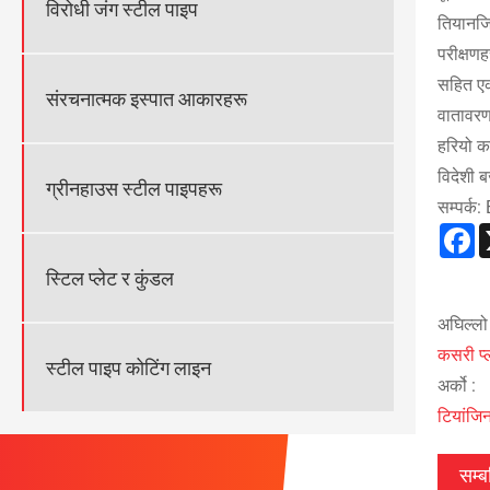
विरोधी जंग स्टील पाइप
तियानजि
परीक्षण
सहित एक-
संरचनात्मक इस्पात आकारहरू
वातावरणम
हरियो क
विदेशी 
ग्रीनहाउस स्टील पाइपहरू
सम्पर्
F
स्टिल प्लेट र कुंडल
अघिल्लो 
कसरी प्
स्टील पाइप कोटिंग लाइन
अर्को :
टियांजिन
सम्ब