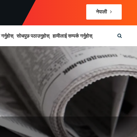
नेपाली
र्नुहोस्
सोधपुछ पठाउनुहोस्
हामीलाई सम्पर्क गर्नुहोस्