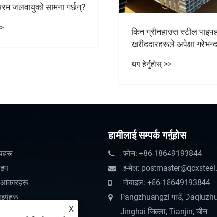
उस स्टील पाइपहरू धेरै
किन Q235B स्टील पाइपहरू
े अपेक्षा गरेभन्दा बढी
डिमान्डिंग प्रोजेक्टहरूको लागि
न्?
छनौट हो?
>>
थप हेर्नुहोस् >>
हामीलाई सम्पर्क गर्नुहोस
पहरू
फोन: +86-18649193844
ाइप
इ-मेल: postmaster@qcxstee
त आकारहरू
मोबाइल: +86-18649193844
ाइपहरू
Pangzhuangzi गाउँ, Daqiuzhu
X
Jinghai जिल्ला, Tianjin, चीन