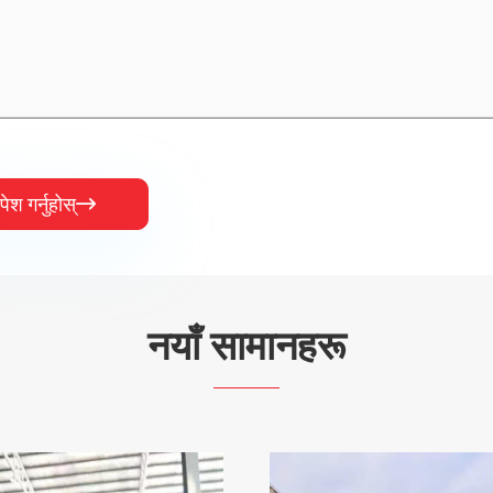
पेश गर्नुहोस्

नयाँ सामानहरू