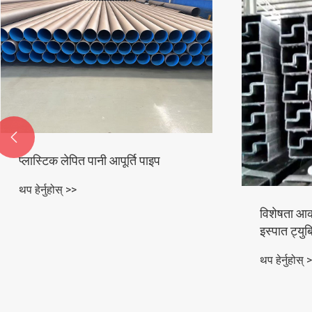

विशेषता आकार र अनुकूलन संरचनात्मक
उच्च-शक्ति 
इस्पात ट्युबिङ
थप हेर्नुहोस् 
थप हेर्नुहोस् >>