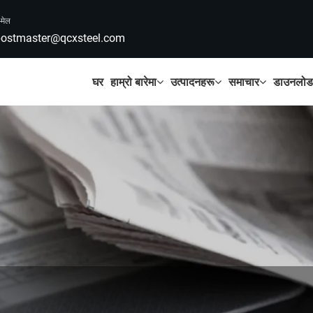
-मेल
ostmaster@qcxsteel.com
घर
हाम्रो बारेमा
उत्पादनहरू
समाचार
डाउनलोड ग