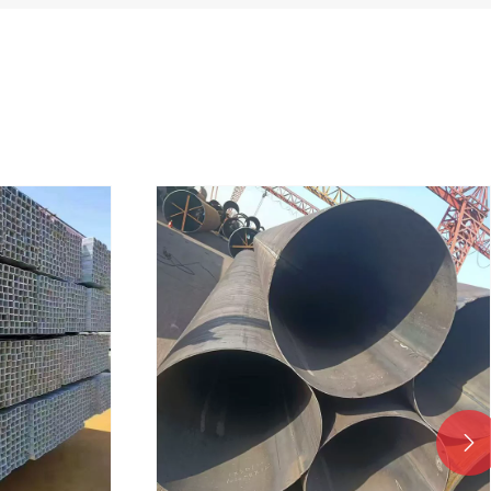

अभिनव टेक्नोलोजी सशक्तिकरण
पाइपलाइन अपग्रेडहरू - टियांजिन जुमिङ