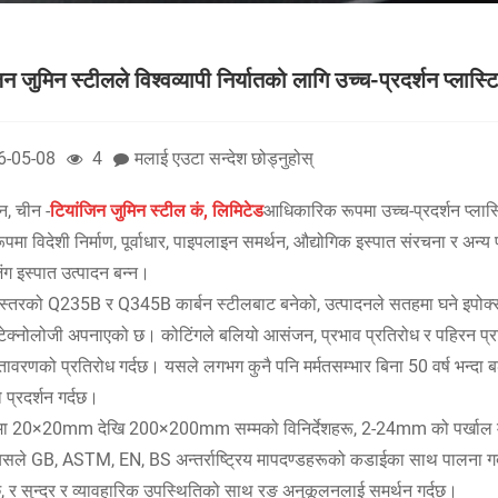
िन जुमिन स्टीलले विश्वव्यापी निर्यातको लागि उच्च-प्रदर्शन प्लास
6-05-08
4
मलाई एउटा सन्देश छोड्नुहोस्
न, चीन -
टियांजिन जुमिन स्टील कं, लिमिटेड
आधिकारिक रूपमा उच्च-प्रदर्शन प्लास्ट
ूपमा विदेशी निर्माण, पूर्वाधार, पाइपलाइन समर्थन, औद्योगिक इस्पात संरचना र अ
ंग इस्पात उत्पादन बन्न।
णस्तरको Q235B र Q345B कार्बन स्टीलबाट बनेको, उत्पादनले सतहमा घने इपोक्सी
 टेक्नोलोजी अपनाएको छ। कोटिंगले बलियो आसंजन, प्रभाव प्रतिरोध र पहिरन प्रतिर
ातावरणको प्रतिरोध गर्दछ। यसले लगभग कुनै पनि मर्मतसम्भार बिना 50 वर्ष भन्दा बढी
रो प्रदर्शन गर्दछ।
मा 20×20mm देखि 200×200mm सम्मको विनिर्देशहरू, 2-24mm को पर्खाल म
यसले GB, ASTM, EN, BS अन्तर्राष्ट्रिय मापदण्डहरूको कडाईका साथ पालना गर्द
्दछ, र सुन्दर र व्यावहारिक उपस्थितिको साथ रङ अनुकूलनलाई समर्थन गर्दछ।