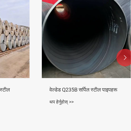

ल पाइपहरू
हट-रोल्ड कोण स्टील
थप हेर्नुहोस् >>