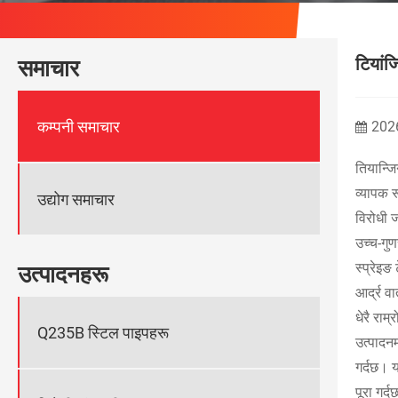
टियांज
समाचार
कम्पनी समाचार
202
तियान्जि
व्यापक र
उद्योग समाचार
विरोधी ज
उच्च-गु
स्प्रेइङ
उत्पादनहरू
आर्द्र व
धेरै राम्
Q235B स्टिल पाइपहरू
उत्पादन
गर्दछ। 
पूरा गर